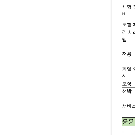
시험 
비
품질 
리 시
템
적용
파일 
식
포장
선박
서비
응용