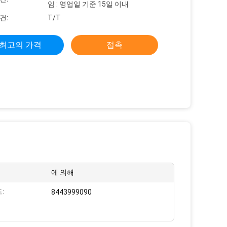
임 : 영업일 기준 15일 이내
건:
T/T
최고의 가격
접촉
에 의해
:
8443999090