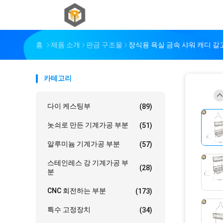
홈
제품 소개
판금 구조물
장식용 욕실 금속 샤워 캐디 
카테고리
다이 케스팅부
(89)
놋쇠로 만든 기계가공 부분
(51)
알루미늄 기계가공 부분
(57)
스테인레스 강 기계가공 부
(28)
분
CNC 회전하는 부분
(173)
특수 고정장치
(34)