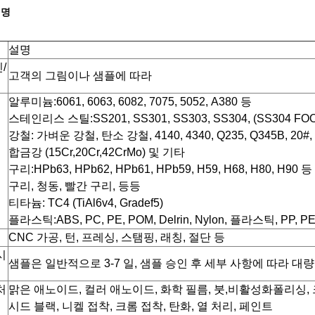
설명
설명
/
고객의 그림이나 샘플에 따라
알루미늄:6061, 6063, 6082, 7075, 5052, A380 등
스테인리스 스틸:SS201, SS301, SS303, SS304, (SS304 FOO
강철: 가벼운 강철, 탄소 강철, 4140, 4340, Q235, Q345B, 20#,
합금강 (15Cr,20Cr,42CrMo) 및 기타
구리:HPb63, HPb62, HPb61, HPb59, H59, H68, H80, H90 등
구리, 청동, 빨간 구리, 등등
티타늄: TC4 (TiAl6v4, Gradef5)
플라스틱:ABS, PC, PE, POM, Delrin, Nylon, 플라스틱, PP, PE
CNC 가공, 턴, 프레싱, 스탬핑, 래칭, 절단 등
시
샘플은 일반적으로 3-7 일, 샘플 승인 후 세부 사항에 따라 대량
처
맑은 애노이드, 컬러 애노이드, 화학 필름, 붓,
비활성화
폴리싱, 
시드 블랙, 니켈 접착, 크롬 접착, 탄화, 열 처리, 페인트