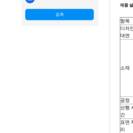
제품 
접촉
항목
디자인
대면
소재
공정
선행 
간
표면 
리