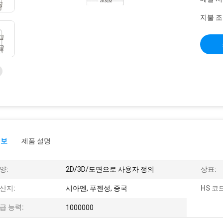
지불 조
정보
제품 설명
양:
2D/3D/도면으로 사용자 정의
상표:
산지:
시아멘, 푸젠성, 중국
HS 코드
급 능력:
1000000