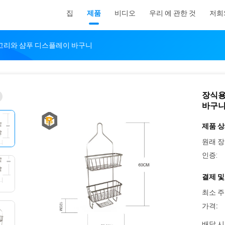
집
제품
비디오
우리 에 관한 것
저희
갈고리와 샴푸 디스플레이 바구니
장식용
바구
제품 상
원래 장
인증:
결제 및
최소 주
가격:
배달 시