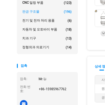
CNC 밀링 부품
(123)
판금 구조물
(196)
전기 및 전자 처리 용품
(6)
자동차 및 오토바이 부품
(18)
치과 기구
(13)
정형외과 의료기기
(14)
접촉
상세 
접촉:
Mr. Li
사
전화 번
원
+86-15985967762
호:
공