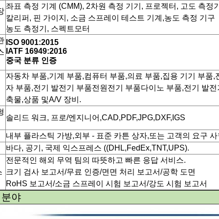
좌표 측정 기계 (CMM), 2차원 측정 기기, 프로젝터, 고도 측
장
칼리퍼, 핀 가이지, 소금 스프레이 테스트 기계,
농도 측정 기구
농도 측정기, 스펙트모터
관
ISO 9001:2015
IATF 16949:2016
스
중국 분류 인증
자동차 부품,기계 부품,컴퓨터 부품,의료 부품,집용 기기 부품,
자 부품,전기 발전기 부품전원전기 부품다이노 부품,전기 발전
축물,상품 및A/V 장비.
형
솔리드 워크, 프로/엔지니어,CAD,PDF,JPG,DXF,IGS
내부 플라스틱 가방,외부 - 표준 카튼 상자,또는 고객의 요구 
바다, 공기, 국제 익스프레스 ((DHL,FedEx,TNT,UPS).
전문적인 해외 무역 팀의 따뜻하고 빠른 응답 서비스.
스
크기 검사 보고서/무료 인증/면면 처리 보고서/공학 도면
RoHS 보고서/
소금 스프레이 시험 보고서/강도 시험 보고서
 분야